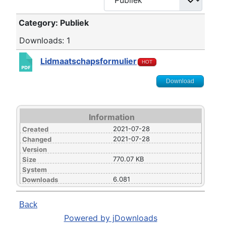
Category: Publiek
Downloads: 1
Lidmaatschapsformulier
HOT
Download
Information
2021-07-28
Created
2021-07-28
Changed
Version
770.07 KB
Size
System
6.081
Downloads
Back
Powered by jDownloads