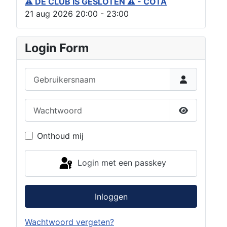
⚠ DE CLUB IS GESLOTEN ⚠ - COTA
21 aug 2026
20:00
-
23:00
Login Form
Gebruikersnaam
Wachtwoord
Toon wach
Onthoud mij
Login met een passkey
Inloggen
Wachtwoord vergeten?