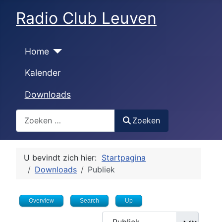
Radio Club Leuven
Home
Kalender
Downloads
Zoeken
Zoeken
U bevindt zich hier:
Startpagina
Downloads
Publiek
Overview
Search
Up