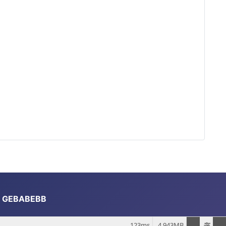
 : GEBABEBB
123ms
4.943MB