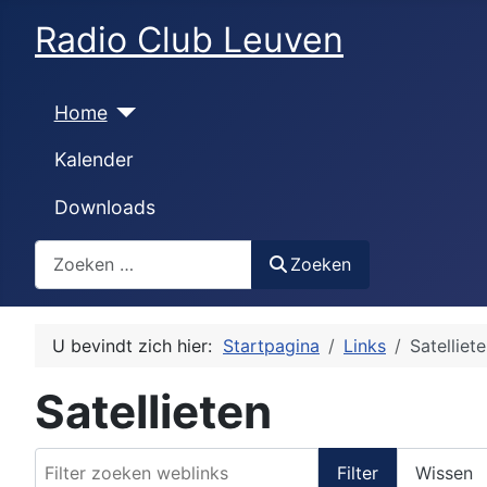
Radio Club Leuven
Home
Kalender
Downloads
Zoeken
Zoeken
U bevindt zich hier:
Startpagina
Links
Satelliet
Satellieten
Filter zoeken weblinks
Filter
Wissen