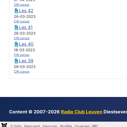
CW cursus
Les 42
26-03-2023
CW cursus
Les 41
26-03-2023
CW cursus
Les 40
18-03-2023
CW cursus
Les 39
09-03-2023
CW cursus
Content © 2007-2026
Radio Club Leuven
Diestseve
J! Info
Request
Session
Profile
Queries
65