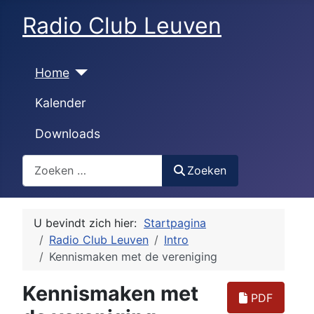
Radio Club Leuven
Home
Kalender
Downloads
Zoeken
Zoeken
U bevindt zich hier:
Startpagina
Radio Club Leuven
Intro
Kennismaken met de vereniging
Kennismaken met
PDF