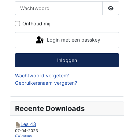
Wachtwoord
Toon wach
Onthoud mij
Login met een passkey
Inloggen
Wachtwoord vergeten?
Gebruikersnaam vergeten?
Recente Downloads
Les 43
07-04-2023
CW cursus