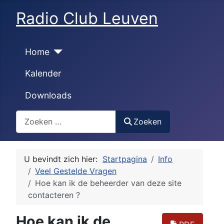
Radio Club Leuven
Home
Kalender
Downloads
Zoeken
Zoeken
U bevindt zich hier:
Startpagina
Info
Veel Gestelde Vragen
Hoe kan ik de beheerder van deze site
contacteren ?
Hoe kan ik de